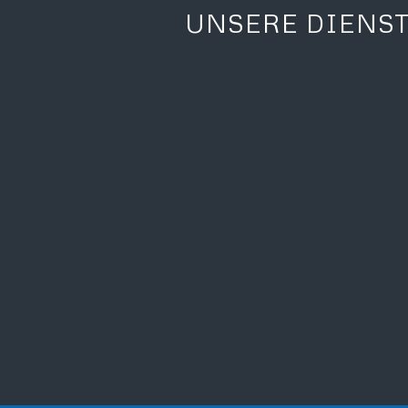
UNSERE DIENS
KONZEPTPLANUNG UND -
BERATUNG
SONDERKONSTRUKTION -
PLANUNG & UMSETZUNG
DAS RECON-ELIAS
BETREIBERMODELL