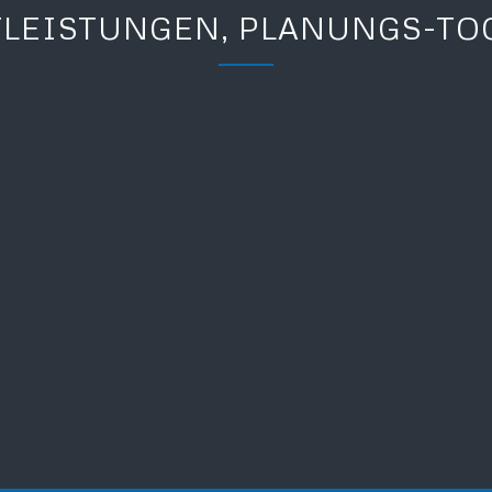
TLEISTUNGEN, PLANUNGS-TO
LOGISTIKPLANUNG UND -
BERATUNG
ZENTRIFUGENPRÜFUNG
NACH DIN EN 12547
ENTSORGUNG &
WEITERVERMARKTUNG