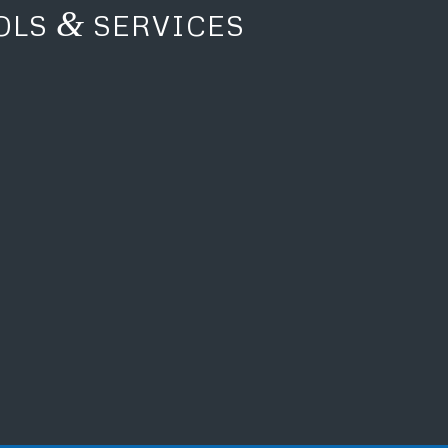
&
OLS
SERVICES
SUPPORT NEU- &
UMBAUPLANUNG
AFTER-SALES-SERVICE &
MONITORING
WARTUNG & SERVICE DER
ANLAGEN