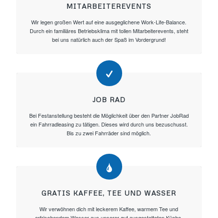
MITARBEITEREVENTS
Wir legen großen Wert auf eine ausgeglichene Work-Life-Balance.
Durch ein familiäres Betriebsklima mit tollen Mitarbeiterevents, steht
bei uns natürlich auch der Spaß im Vordergrund!
JOB RAD
Bei Festanstellung besteht die Möglichkeit über den Partner JobRad
ein Fahrradleasing zu tätigen. Dieses wird durch uns bezuschusst.
Bis zu zwei Fahrräder sind möglich.
GRATIS KAFFEE, TEE UND WASSER
Wir verwöhnen dich mit leckerem Kaffee, warmem Tee und
erfrischendem Wasser aus unserer gut ausgestatteten Küche.